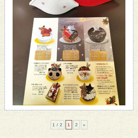
1 / 2
1
2
»