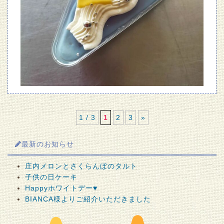
1 / 3
1
2
3
»
最新のお知らせ
庄内メロンとさくらんぼのタルト
子供の日ケーキ
Happyホワイトデー♥
BIANCA様よりご紹介いただきました