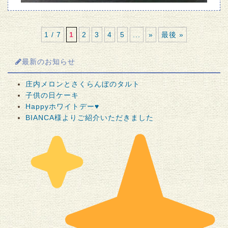
1 / 7
1
2
3
4
5
...
»
最後 »
最新のお知らせ
庄内メロンとさくらんぼのタルト
子供の日ケーキ
Happyホワイトデー♥
BIANCA様よりご紹介いただきました